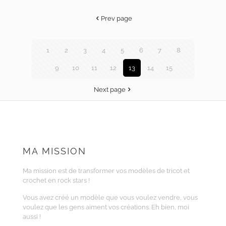
Prev page
1
2
3
4
5
6
7
8
9
10
11
12
13
14
15
Next page
MA MISSION
Ma mission est de transformer vos modèles de tricot et
crochet en rock stars !
Vous avez créé un modèle que vous voulez vendre, vous
voulez que les gens aiment vos créations. Eh bien, moi
aussi !